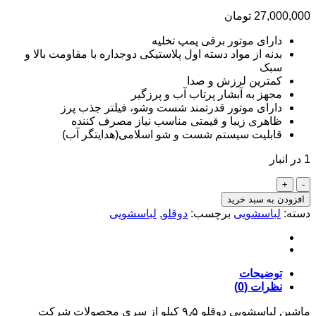
27,000,000
تومان
دارای موتور برقی پمپ تخلیه
بدنه از مواد دسته اول پلاستیکی دوجداره با مقاومت بالا و
سبک
کمترین لرزش و صدا
مجهز به آبشار پرتاب آب و پرزگیر
دارای موتور قدرتمند شست وشو، فیلتر جذب پرز
ظاهری زیبا و قیمتی مناسب نیاز مصرف کننده
قابلیت سیستم شست و شو اسلامی(هدایتگر آب)
1 در انبار
افزودن به سبد خرید
دسته:
لباسشویی
برچسب:
دوقلو
,
لباسشویی
توضیحات
نظرات (0)
ماشین لباسشویی دوقلو ۹٫۵ کیلو از سری محصولات شرکت