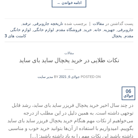
ادامه خواندن
→
پست گذاشتن در
مقالات
|
برچسب شده
تاریخچه جاروبرقی
,
ترفند
,
جاروبرقی
,
جهیزیه
,
خانه
,
خرید
,
فروشگاه مقدم
,
لوازم خانگی
,
لوازم خانگی
مقدم
,
یخچال
کامنت های
3
مقالات
نکات طلایی در خرید یخچال ساید بای ساید
POSTED ON
جولای 6, 2021
BY
مدیر سایت
06
جولای
در چند سال اخیر خرید یخچال فریزر ساید بای ساید، رشد قابل
توجهی داشته است. به همین دلیل در این مطلب از درجه
می‌خواهیم از نکات مهم هنگام خرید یخچال فریزر ساید بای ساید
بگوییم. امیدواریم با استفاده از آن‌ها بتوانید خرید خوب و مناسبی
داشته باشید این نکات مهم را به یاد داشته باشید: […]