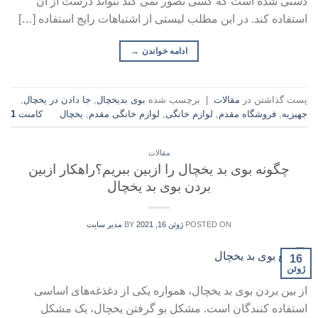
دستی شده است که کسی تصور نمی کند نتواند درست از آن
استفاده کند. در این مطلب لیستی از اشتباهات رایج استفاده […]
ادامه خواندن
→
پست گذاشتن در
مقالات
|
برچسب شده
بوی بدیخچال
,
جا دادن در یخچال
,
جهیزیه
,
فروشگاه مقدم
,
لوازم خانگی
,
لوازم خانگی مقدم
,
یخچال
کامنت
1
مقالات
چگونه بوی بد یخچال را ازبین ببریم؟راهکار ازبین
بردن بوی بد یخچال
POSTED ON
ژوئن 16, 2021
BY
مدیر سایت
16
ژوئن
از بین بردن بوی بد یخچال، همواره یکی از دغذغه‌های اساسی
استفاده کنندگان است. مشکل بو گرفتن یخچال، یک مشکل