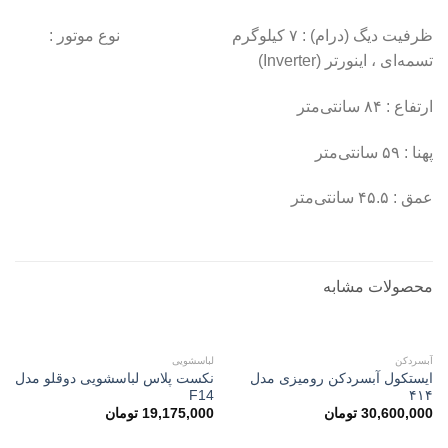
ظرفیت دیگ (درام) : ۷ کیلوگرم نوع موتور :
تسمه‌ای ، اینورتر (Inverter)
ارتفاع : ۸۴ سانتی‌متر
پهنا : ۵۹ سانتی‌متر
عمق : ۴۵.۵ سانتی‌متر
محصولات مشابه
در انبار موجود نمی باشد
در انبار موجود نمی باشد
آبسردکن
لباسشویی
ایستکول آبسردکن رومیزی مدل
نکست پلاس لباسشویی دوقلو مدل
F14
۴۱۴
30,600,000
تومان
19,175,000
تومان