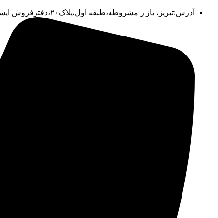
آدرس:تبریز، بازار مشروطه،طبقه اول،پلاک۲۰،دفترفروش ایستکول