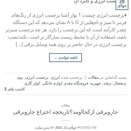
28
جولای
♦برچسب انرژی چیست ؟ نوار آشنا برچسب انرژی از رنگ‌های
قرمز تا سبز و نام‌هایی از G تا A نشان می‌دهد که این دستگاه
چقدر کارآمد است که این برچسب را دارد. هر چه برچسب سبزتر
باشد، استفاده از آن با محیط زیست سازگار تر است. نکته:نصب
برچسب انرژی در حال حاضر بر روی همه وسایل برقی […]
ادامه خواندن
→
پست گذاشتن در
مقالات
|
برچسب شده
انرژی
,
برچسب انرژی
,
بوی
بدیخچال
,
ترفند
,
جهیزیه
,
فروشگاه مقدم
,
لوازم خانگی
,
کولر گازی
کامنت های
2
مقالات
جاروبرقی ازکجااومد؟تاریخچه اختراع جاروبرقی
POSTED ON
جولای 11, 2021
BY
مدیر سایت