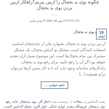
چگونه بوی بد یخچال را ازبین ببریم؟راهکار ازبین
بردن بوی بد یخچال
POSTED ON
ژوئن 16, 2021
BY
مدیر سایت
16
ژوئن
از بین بردن بوی بد یخچال، همواره یکی از دغذغه‌های اساسی
استفاده کنندگان است. مشکل بو گرفتن یخچال، یک مشکل
مشترک بین تمام یخچال‌ها است. این موضوع بسیار آزار دهنده
خواهد بود اگر آن را رفع نکنید. برای رفع بوی بد یخچال،
راه‌کارهای ساده‌ای وجود دارد که با به کار بستن آن‌ها می‌توان
برای همیشه […]
ادامه خواندن
→
پست گذاشتن در
مقالات
|
برچسب شده
اجاق گاز
,
بوی بدیخچال
,
خانه
,
رفع
بوی بدیخچال
,
فروشگاه مقدم
,
لوازم خانگی
,
کولر گازی
,
یخچال
گذاشتن کامنت