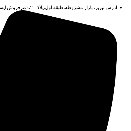
آدرس:تبریز، بازار مشروطه،طبقه اول،پلاک۲۰،دفترفروش ایستکول