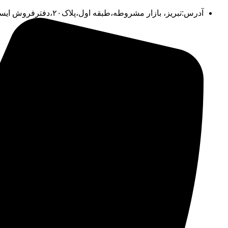
آدرس:تبریز، بازار مشروطه،طبقه اول،پلاک۲۰،دفترفروش ایستکول