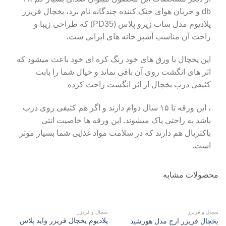
db و جریان هوای خنک کننده چندگانه نام برد، یخچال فریزر
پلادیوم مدل ساب زیرو پلاس (PD35) که طراحی زیبا و
راحت آن مناسب آشپز خانه های ایرانی ست،
این یخچال با ورق های خود رنگ کره ای خود باعث میشود که
اثر های انگشت روی آن باقی نماند و خیال شما را بابت
کثیفی درب یخچال از اثر انگشت راحت کرده
، این ورقه تا ۱۵ سال دوام دارند و اگر هم کثیفی روی درب
باشد به راحتی پاک میشوند. این ورقه ها خاصیت انتی
باکتریال هم دارند که در سلامت مواد غذایی شما بسیار موثر
است.
محصولات مشابه
یخچال و فریزر
یخچال و فریزر
پلادیوم یخچال فریزر واید پلاس
یخچال فریزر ارج مدل هورشید