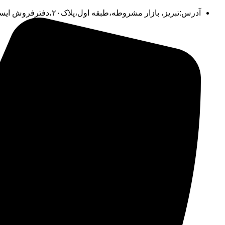
آدرس:تبریز، بازار مشروطه،طبقه اول،پلاک۲۰،دفترفروش ایستکول