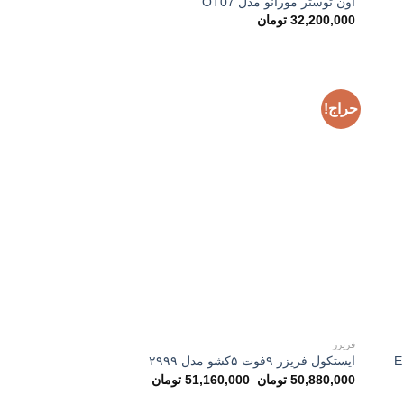
آون توستر مورانو مدل OT07
32,200,000
تومان
حراج!
فریزر
اسپرسوساز نیمه صنعتی مورانو مدل E
ایستکول فریزر ۹فوت ۵کشو مدل ۲۹۹۹
50,880,000
تومان
–
51,160,000
تومان