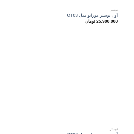
توستر
آون توستر مورانو مدل OT03
25,900,000
تومان
توستر