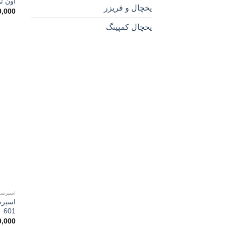
آون تو
یخچال و فریزر
0,000
یخچال کمپینگ
اسپرسو
601
0,000