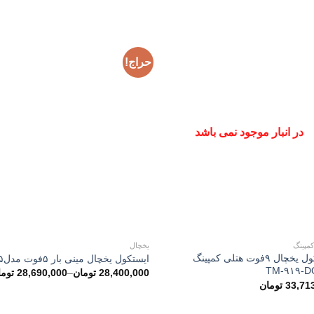
حراج!
در انبار موجود نمی باشد
مپینگ
یخچال
ایستکول یخچال ۹فوت هتلی کمپینگ
ایستکول یخچال مینی بار ۵فوت مدل۲۸۳۵
28,400,000
تومان
–
28,690,000
توم
33,71
تومان