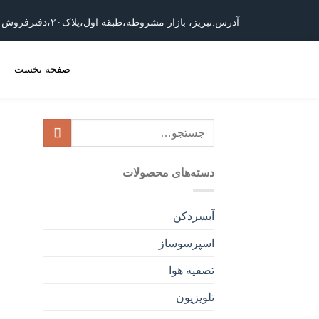
آدرس:تبریز، بازار مشروطه،طبقه اول،پلاک۲۰،دفترفروش ایستکول
صفحه نخست
م
دسته‌های محصولات
آبسردکن
اسپرسوساز
تصفیه هوا
تلویزیون