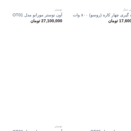
ی ساز
توستر
گیری چهار کاره (روسو) ۸۰۰ وات
آون توستر مورانو مدل OT01
17,60
تومان
27,100,000
تومان
توستر