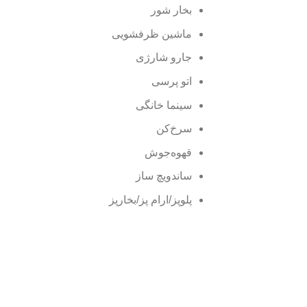
بخار شور
ماشین ظرفشویی
جارو شارژی
اتو پرسی
سینما خانگی
سرخ‌کن
قهوه‌جوش
ساندویچ ساز
پلوپز/ارام پز/بخارپز