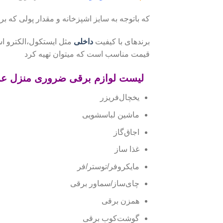
که باتوجه به سایز اشپزخانه و مقدار پولی که ب
برندهای با کیفیت
داخلی
مثل ایستکول،الکترو است
قیمت مناسب است که میتوان تهیه کرد
لیست لوازم برقی ضروری منزل ع
یخچال‌فریزر
ماشین لباسشویی
اجاق‌گاز
غذا ساز
مایکروفر/توستر/فر
چای‌ساز/سماور برقی
همزن برقی
گوشت‌کوب برقی