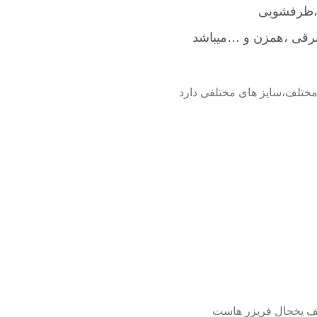
،ظرفشویی
رقی ،همزن و …میباشد
مختلف،سایز های مختلفی دارد
لف یخجال فریزر هاست