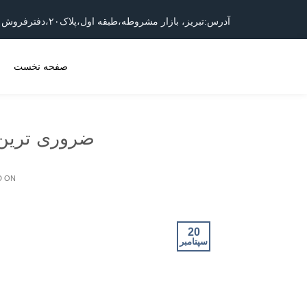
آدرس:تبریز، بازار مشروطه،طبقه اول،پلاک۲۰،دفترفروش ایستکول
صفحه نخست
م
ضروری ترین 
D ON
20
سپتامبر