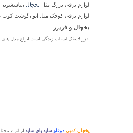
لوازم برقی بزرگ مثل
یخچال
،لباسشویی
لوازم برقی کوچک مثل اتو ،گوشت کوب ب
یخچال و فریزر
جزو لاینفک اسباب زندگی است انواع مدل های 
یخچال کمبی
،
د
وقلو
،
ساید بای ساید
از انواع محت